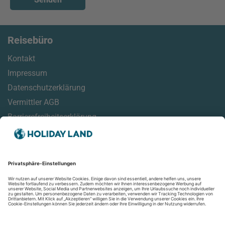
Reisebüro
Kontakt
Impressum
Datenschutzerklärung
Vermittler AGB
Barrierefreiheitserklärung
Service
Online Check-In Informationen
Reisehinweise
Reisemonitor